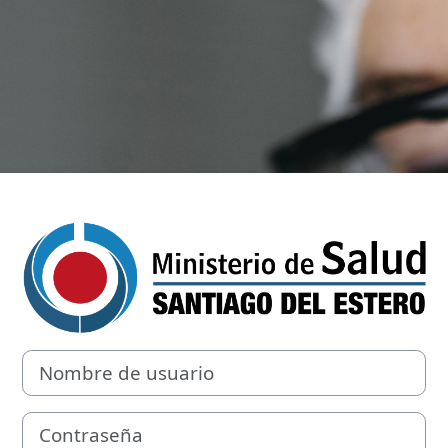
Entrar a Salud 
Saltar a creación de una nueva cuenta
Nombre de usuario
Contraseña